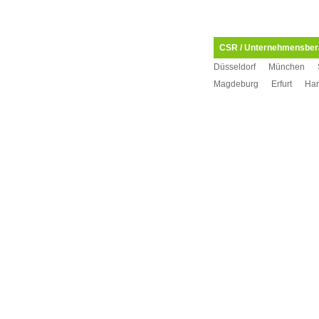
CSR / Unternehmensbera
Düsseldorf
München
Magdeburg
Erfurt
Ha